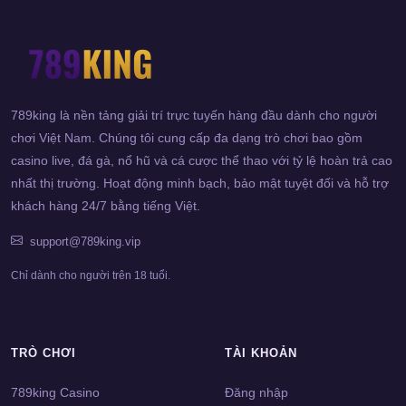
789king là nền tảng giải trí trực tuyến hàng đầu dành cho người
chơi Việt Nam. Chúng tôi cung cấp đa dạng trò chơi bao gồm
casino live, đá gà, nổ hũ và cá cược thể thao với tỷ lệ hoàn trả cao
nhất thị trường. Hoạt động minh bạch, bảo mật tuyệt đối và hỗ trợ
khách hàng 24/7 bằng tiếng Việt.
support@789king.vip
Chỉ dành cho người trên 18 tuổi.
TRÒ CHƠI
TÀI KHOẢN
789king Casino
Đăng nhập