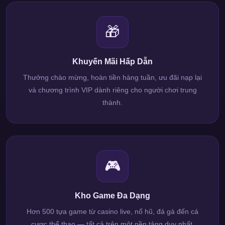
🎁
Khuyến Mãi Hấp Dẫn
Thưởng chào mừng, hoàn tiền hàng tuần, ưu đãi nạp lại
và chương trình VIP dành riêng cho người chơi trung
thành.
🎮
Kho Game Đa Dạng
Hơn 500 tựa game từ casino live, nổ hũ, đá gà đến cá
cược thể thao — tất cả trên một nền tảng duy nhất.