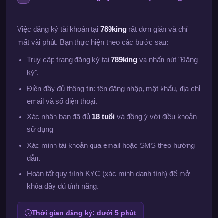
Việc đăng ký tài khoản tại
789king
rất đơn giản và chỉ
mất vài phút. Bạn thực hiện theo các bước sau:
Truy cập trang đăng ký tại
789king
và nhấn nút "Đăng
ký".
Điền đầy đủ thông tin: tên đăng nhập, mật khẩu, địa chỉ
email và số điện thoại.
Xác nhận bạn đã đủ
18 tuổi
và đồng ý với điều khoản
sử dụng.
Xác minh tài khoản qua email hoặc SMS theo hướng
dẫn.
Hoàn tất quy trình KYC (xác minh danh tính) để mở
khóa đầy đủ tính năng.
Thời gian đăng ký: dưới 5 phút