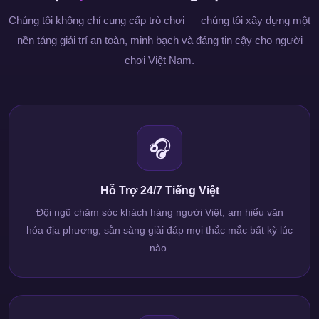
Chúng tôi không chỉ cung cấp trò chơi — chúng tôi xây dựng một
nền tảng giải trí an toàn, minh bạch và đáng tin cậy cho người
chơi Việt Nam.
🎧
Hỗ Trợ 24/7 Tiếng Việt
Đội ngũ chăm sóc khách hàng người Việt, am hiểu văn
hóa địa phương, sẵn sàng giải đáp mọi thắc mắc bất kỳ lúc
nào.