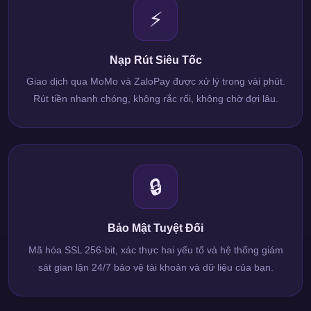
⚡
Nạp Rút Siêu Tốc
Giao dịch qua MoMo và ZaloPay được xử lý trong vài phút.
Rút tiền nhanh chóng, không rắc rối, không chờ đợi lâu.
🔒
Bảo Mật Tuyệt Đối
Mã hóa SSL 256-bit, xác thực hai yếu tố và hệ thống giám
sát gian lận 24/7 bảo vệ tài khoản và dữ liệu của bạn.