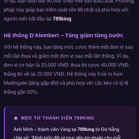
Ví dụ, bạn luôn đặt 50.000 VNĐ mỗi ván Baccarat. Phương
pháp này giúp bạn kiểm soát vốn tốt nhất và phù hợp với
người mới bắt đầu tại
789king
.
Hệ thống D'Alembert – Tăng giảm từng bước
Với hệ thống này, bạn tăng mức cược thêm một đơn vị sau
mỗi lần thua và giảm một đơn vị sau mỗi lần thắng. Ví dụ,
đơn vị cơ bản là 20.000 VNĐ: thua thì cược 40.000 VNĐ,
thắng thì về lại 20.000 VNĐ. Hệ thống này ít rủi ro hơn
Martingale (tăng gấp đôi) và phù hợp với các kèo có tỷ lệ
thắng gần 50%.
MẸO TỪ THÀNH VIÊN 789KING
Anh Minh – thành viên Vàng tại
789king
từ Đà Nẵng
chia sẻ:
"Mình luôn đặt ra mục tiêu lợi nhuận cho mỗi