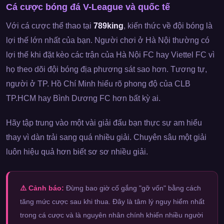
Cá cược bóng đá V-League và quốc tế
Với cá cược thể thao tại
789king
, kiến thức về đội bóng là
lợi thế lớn nhất của bạn. Người chơi ở Hà Nội thường có
lợi thế khi đặt kèo các trận của Hà Nội FC hay Viettel FC vì
họ theo dõi đội bóng địa phương sát sao hơn. Tương tự,
người ở TP. Hồ Chí Minh hiểu rõ phong độ của CLB
TP.HCM hay Bình Dương FC hơn bất kỳ ai.
Hãy tập trung vào một vài giải đấu bạn thực sự am hiểu
thay vì dàn trải sang quá nhiều giải. Chuyên sâu một giải
luôn hiệu quả hơn biết sơ sơ nhiều giải.
⚠️ Cảnh báo:
Đừng bao giờ cố gắng "gỡ vốn" bằng cách
tăng mức cược sau khi thua. Đây là tâm lý nguy hiểm nhất
trong cá cược và là nguyên nhân chính khiến nhiều người