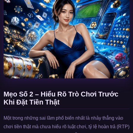
Mẹo Số 2 – Hiểu Rõ Trò Chơi Trước
Khi Đặt Tiền Thật
Một trong những sai lầm phổ biến nhất là nhảy thẳng vào
chơi tiền thật mà chưa hiểu rõ luật chơi, tỷ lệ hoàn trả (RTP)