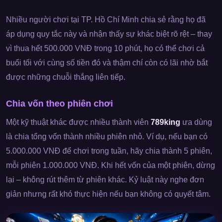
Nhiều người chơi tại TP. Hồ Chí Minh chia sẻ rằng họ đã
áp dụng quy tắc này và nhận thấy sự khác biệt rõ rệt – thay
vì thua hết 500.000 VNĐ trong 10 phút, họ có thể chơi cả
buổi tối với cùng số tiền đó và thậm chí còn có lãi nhờ bắt
được những chuỗi thắng liên tiếp.
Chia vốn theo phiên chơi
Một kỹ thuật khác được nhiều thành viên
789king
ưa dùng
là chia tổng vốn thành nhiều phiên nhỏ. Ví dụ, nếu bạn có
5.000.000 VNĐ để chơi trong tuần, hãy chia thành 5 phiên,
mỗi phiên 1.000.000 VNĐ. Khi hết vốn của một phiên, dừng
lại – không rút thêm từ phiên khác. Kỷ luật này nghe đơn
giản nhưng rất khó thực hiện nếu bạn không có quyết tâm.