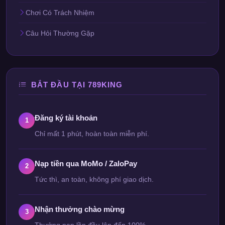
Chơi Có Trách Nhiệm
Câu Hỏi Thường Gặp
BẮT ĐẦU TẠI 789KING
Đăng ký tài khoản
1
Chỉ mất 1 phút, hoàn toàn miễn phí.
Nạp tiền qua MoMo / ZaloPay
2
Tức thì, an toàn, không phí giao dịch.
Nhận thưởng chào mừng
3