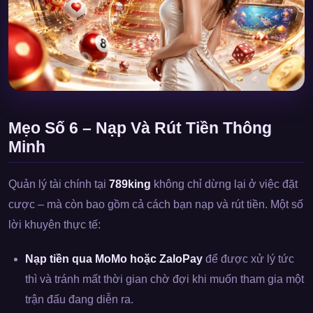
Mẹo Số 6 – Nạp Và Rút Tiền Thông
Minh
Quản lý tài chính tại
789king
không chỉ dừng lại ở việc đặt
cược – mà còn bao gồm cả cách bạn nạp và rút tiền. Một số
lời khuyên thực tế:
Nạp tiền qua MoMo hoặc ZaloPay
để được xử lý tức
thì và tránh mất thời gian chờ đợi khi muốn tham gia một
trận đấu đang diễn ra.