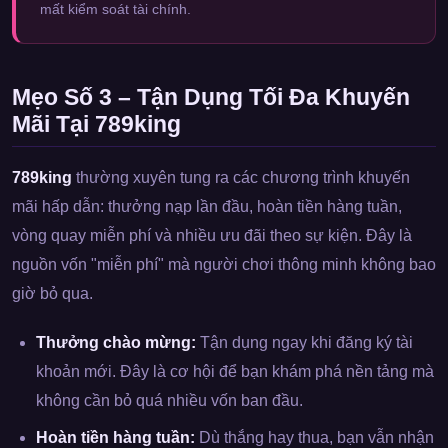
mất kiểm soát tài chính.
Mẹo Số 3 – Tận Dụng Tối Đa Khuyến
Mãi Tại 789king
789king
thường xuyên tung ra các chương trình khuyến
mãi hấp dẫn: thưởng nạp lần đầu, hoàn tiền hàng tuần,
vòng quay miễn phí và nhiều ưu đãi theo sự kiện. Đây là
nguồn vốn "miễn phí" mà người chơi thông minh không bao
giờ bỏ qua.
Thưởng chào mừng:
Tận dụng ngay khi đăng ký tài
khoản mới. Đây là cơ hội để bạn khám phá nền tảng mà
không cần bỏ quá nhiều vốn ban đầu.
Hoàn tiền hàng tuần:
Dù thắng hay thua, bạn vẫn nhận