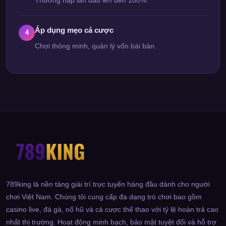
Thưởng nạp lần đầu lên đến 100%.
Áp dụng mẹo cá cược
4
Chơi thông minh, quản lý vốn bài bản.
789king là nền tảng giải trí trực tuyến hàng đầu dành cho người
chơi Việt Nam. Chúng tôi cung cấp đa dạng trò chơi bao gồm
casino live, đá gà, nổ hũ và cá cược thể thao với tỷ lệ hoàn trả cao
nhất thị trường. Hoạt động minh bạch, bảo mật tuyệt đối và hỗ trợ