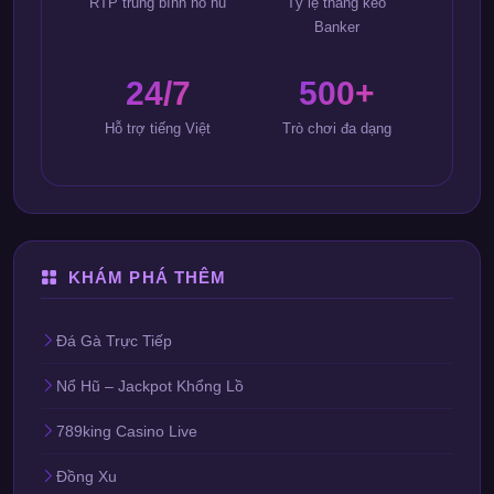
RTP trung bình nổ hũ
Tỷ lệ thắng kèo
Banker
24/7
500+
Hỗ trợ tiếng Việt
Trò chơi đa dạng
KHÁM PHÁ THÊM
Đá Gà Trực Tiếp
Nổ Hũ – Jackpot Khổng Lồ
789king Casino Live
Đồng Xu