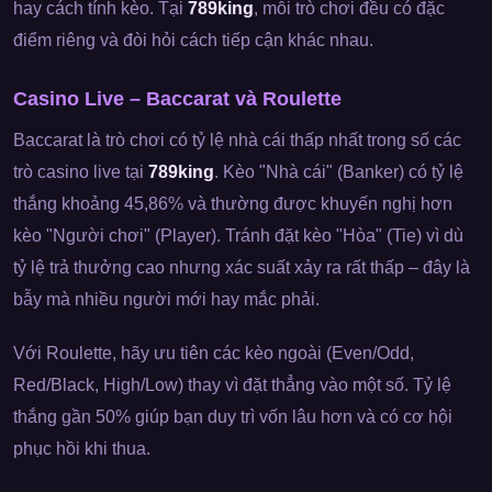
hay cách tính kèo. Tại
789king
, mỗi trò chơi đều có đặc
điểm riêng và đòi hỏi cách tiếp cận khác nhau.
Casino Live – Baccarat và Roulette
Baccarat là trò chơi có tỷ lệ nhà cái thấp nhất trong số các
trò casino live tại
789king
. Kèo "Nhà cái" (Banker) có tỷ lệ
thắng khoảng 45,86% và thường được khuyến nghị hơn
kèo "Người chơi" (Player). Tránh đặt kèo "Hòa" (Tie) vì dù
tỷ lệ trả thưởng cao nhưng xác suất xảy ra rất thấp – đây là
bẫy mà nhiều người mới hay mắc phải.
Với Roulette, hãy ưu tiên các kèo ngoài (Even/Odd,
Red/Black, High/Low) thay vì đặt thẳng vào một số. Tỷ lệ
thắng gần 50% giúp bạn duy trì vốn lâu hơn và có cơ hội
phục hồi khi thua.