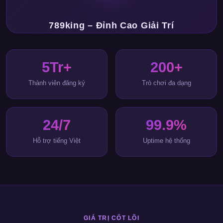
789king – Đỉnh Cao Giải Trí
5Tr+
200+
Thành viên đăng ký
Trò chơi đa dạng
24/7
99.9%
Hỗ trợ tiếng Việt
Uptime hệ thống
GIÁ TRỊ CỐT LÕI