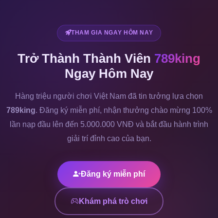
THAM GIA NGAY HÔM NAY
Trở Thành Thành Viên
789king
Ngay Hôm Nay
Hàng triệu người chơi Việt Nam đã tin tưởng lựa chọn
789king
. Đăng ký miễn phí, nhận thưởng chào mừng 100%
lần nạp đầu lên đến 5.000.000 VNĐ và bắt đầu hành trình
giải trí đỉnh cao của bạn.
Đăng ký miễn phí
Khám phá trò chơi