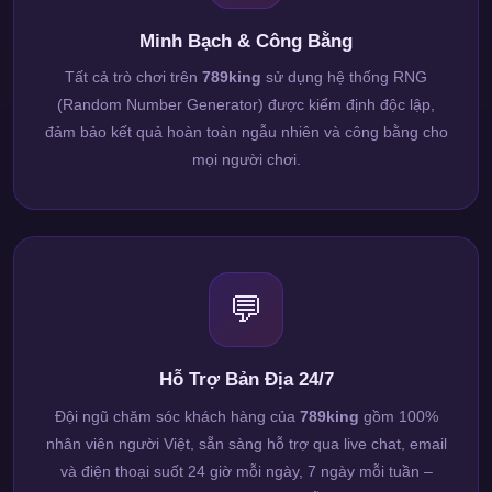
Minh Bạch & Công Bằng
Tất cả trò chơi trên
789king
sử dụng hệ thống RNG
(Random Number Generator) được kiểm định độc lập,
đảm bảo kết quả hoàn toàn ngẫu nhiên và công bằng cho
mọi người chơi.
💬
Hỗ Trợ Bản Địa 24/7
Đội ngũ chăm sóc khách hàng của
789king
gồm 100%
nhân viên người Việt, sẵn sàng hỗ trợ qua live chat, email
và điện thoại suốt 24 giờ mỗi ngày, 7 ngày mỗi tuần –