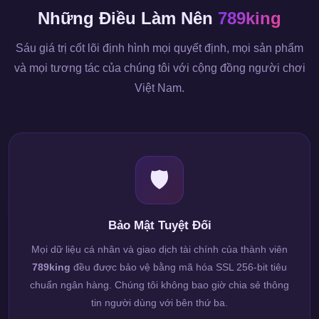
Những Điều Làm Nên
789king
Sáu giá trị cốt lõi định hình mọi quyết định, mọi sản phẩm
và mọi tương tác của chúng tôi với cộng đồng người chơi
Việt Nam.
🛡️
Bảo Mật Tuyệt Đối
Mọi dữ liệu cá nhân và giao dịch tài chính của thành viên
789king
đều được bảo vệ bằng mã hóa SSL 256-bit tiêu
chuẩn ngân hàng. Chúng tôi không bao giờ chia sẻ thông
tin người dùng với bên thứ ba.