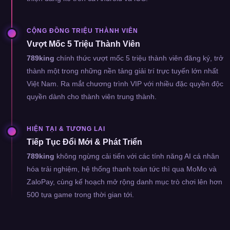
CỘNG ĐỒNG TRIỆU THÀNH VIÊN
Vượt Mốc 5 Triệu Thành Viên
789king
chính thức vượt mốc 5 triệu thành viên đăng ký, trở
thành một trong những nền tảng giải trí trực tuyến lớn nhất
Việt Nam. Ra mắt chương trình VIP với nhiều đặc quyền độc
quyền dành cho thành viên trung thành.
HIỆN TẠI & TƯƠNG LAI
Tiếp Tục Đổi Mới & Phát Triển
789king
không ngừng cải tiến với các tính năng AI cá nhân
hóa trải nghiệm, hệ thống thanh toán tức thì qua MoMo và
ZaloPay, cùng kế hoạch mở rộng danh mục trò chơi lên hơn
500 tựa game trong thời gian tới.