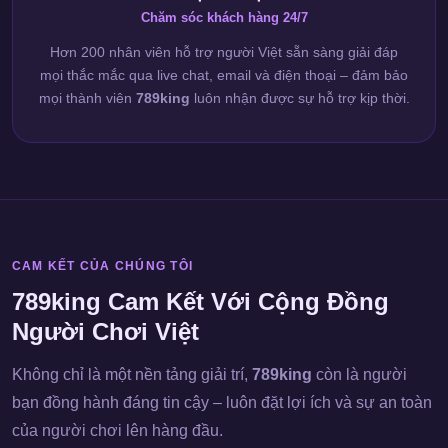
Chăm sóc khách hàng 24/7
Hơn 200 nhân viên hỗ trợ người Việt sẵn sàng giải đáp
mọi thắc mắc qua live chat, email và điện thoại – đảm bảo
mọi thành viên
789king
luôn nhận được sự hỗ trợ kịp thời.
CAM KẾT CỦA CHÚNG TÔI
789king Cam Kết Với Cộng Đồng
Người Chơi Việt
Không chỉ là một nền tảng giải trí,
789king
còn là người
bạn đồng hành đáng tin cậy – luôn đặt lợi ích và sự an toàn
của người chơi lên hàng đầu.