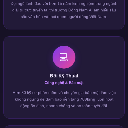
Đội ngũ lãnh đạo với hơn 15 năm kinh nghiệm trong ngành
giải trí trực tuyến tại thị trường Đông Nam Á, am hiểu sâu
sắc văn hóa và thói quen người dùng Việt Nam.
💻
Đội Kỹ Thuật
Công nghệ & Bảo mật
Hơn 80 kỹ sư phần mềm và chuyên gia bảo mật làm việc
không ngừng để đảm bảo nền tảng
789king
luôn hoạt
động ổn định, nhanh chóng và an toàn tuyệt đối.